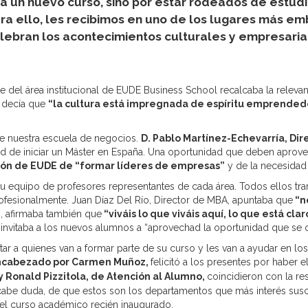
a un nuevo curso, sino por estar rodeados de estud
ara ello, les recibimos en uno de los lugares más em
lebran los acontecimientos culturales y empresarial
e del área institucional de EUDE Business School recalcaba la releva
í, decía que
“la cultura está impregnada de espíritu emprended
de nuestra escuela de negocios.
D. Pablo Martínez-Echevarría, Dir
ad de iniciar un Máster en España. Una oportunidad que deben aprov
sión de EUDE de “formar líderes de empresas”
y de la necesidad
su equipo de profesores representantes de cada área. Todos ellos tr
profesionalmente. Juan Díaz Del Río, Director de MBA, apuntaba que
“no
, afirmaba también que
“viváis lo que viváis aquí, lo que está cl
l invitaba a los nuevos alumnos a “aprovechad la oportunidad que se 
tar a quienes van a formar parte de su curso y les van a ayudar en 
encabezado por Carmen Muñoz,
felicitó a los presentes por habe
 Ronald Pizzitola, de
Atención al Alumno,
coincidieron con la re
abe duda, de que estos son los departamentos que más interés suscita
 el curso académico recién inaugurado.