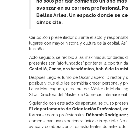
no solo por dar comienzo un año más 
avanzar en su carrera profesional. P
Bellas Artes. Un espacio donde se ce
dimos cita.
Carlos Zorí presentador durante el acto y responsabl
lugares con mayor historia y cultura de la capital. As
tras año.
Acto seguido, se recibió a las máximas autoridades 
presentes son “afortundados” por tener la oportunid
Castelló, Consejero Académico, habló de la mi
Después llegó el turno de Óscar Zapero, Director y 
posible y que ello les permitiría crecer personal y 
Laura Monteagudo, directora del Máster de Marketing
Silva, Directora del Máster de Comercio Internaciona
Siguiendo con este acto de apertura, se quiso presen
El d
epartamento de Orientación Profesional, 
formarse como profesionales.
Déborah Rodríguez y
comenzaban una experiencia única e irrepetible. No c
ayuda y colaboración a los estudiantes durante todo