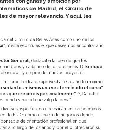
iantes con ganas y ambición por
blemáticos de Madrid, el Círculo de
es de mayor relevancia. Y aquí, les
ncia del Círculo de Bellas Artes como uno de los
or
“. Y este espíritu es el que deseamos encontrar año
ector General,
destacaba la idea de que los
echar todos y cada uno de los presentes. D.
Enrique
 de innovar y emprender nuevos proyectos.
ansmitieron la idea de aprovechar este año lo máximo
 serían los mismos una vez terminado el curso”.
aro es que creceréis personalmente”.
Y, Danielle
os brinda y haced que valga la pena”.
los diversos aspectos, no necesariamente académicos
.
r elegido EUDE como escuela de negocios donde
sponsable de orientación profesional en que
n a lo largo de los años y, por ello, ofrecieron su