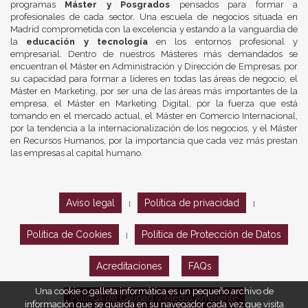
programas
Máster y Posgrados
pensados para formar a
profesionales de cada sector. Una escuela de negocios situada en
Madrid comprometida con la excelencia y estando a la vanguardia de
la
educación y tecnología
en los entornos profesional y
empresarial. Dentro de nuestros Másteres más demandados se
encuentran el Máster en Administración y Dirección de Empresas, por
su capacidad para formar a líderes en todas las áreas de negocio, el
Máster en Marketing, por ser una de las áreas más importantes de la
empresa, el Máster en Marketing Digital, por la fuerza que está
tomando en el mercado actual, el Máster en Comercio Internacional,
por la tendencia a la internacionalización de los negocios, y el Máster
en Recursos Humanos, por la importancia que cada vez más prestan
las empresas al capital humano.
Aviso legal
Política de privacidad
|
|
Política de Cookies
Política de Protección de Datos
|
Acreditaciones
FAQs
Una cookie o galleta informática es un pequeño archivo de
Política de Calidad y Medio Ambiente
información que se guarda en su navegador cada vez que visita