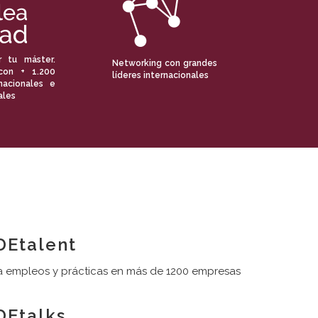
r tu máster.
Networking con grandes
con + 1.200
líderes internacionales
nacionales e
ales
Etalent
 empleos y prácticas en más de 1200 empresas
Etalks