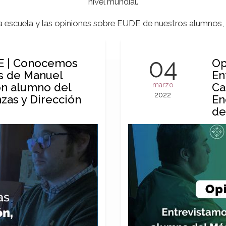
nivel mundial.
la escuela y las opiniones sobre EUDE de nuestros alumnos
04
E | Conocemos
Op
as de Manuel
En
n alumno del
marzo
Ca
2022
zas y Dirección
En
de