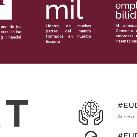
Al termina
Líderes de muchas
 uno de los
Convenio 
partes del mundo
eres Online
empresas 
formados en nuestra
ng Financial
internacion
Escuela
#EUD
Acceso a
#EUD