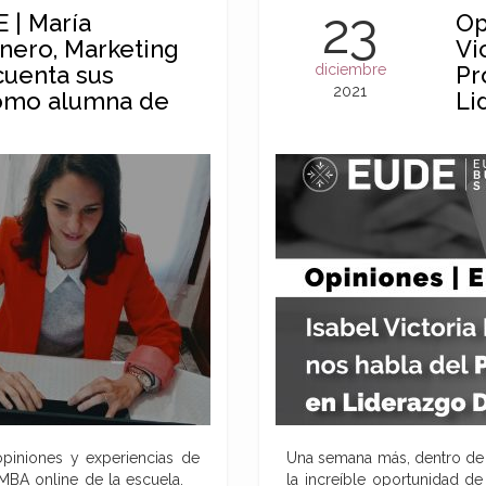
23
 | María
Op
nero, Marketing
Vi
 cuenta sus
diciembre
Pr
2021
como alumna de
Li
piniones y experiencias de
Una semana más, dentro de 
a MBA online de la escuela.
la increíble oportunidad d