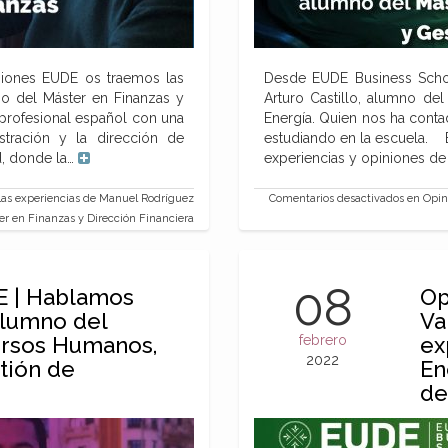
niones EUDE os traemos las
Desde EUDE Business Schoo
o del Máster en Finanzas y
Arturo Castillo, alumno de
profesional español con una
Energía. Quien nos ha cont
tración y la dirección de
estudiando en la escuela. 
d, donde la…
experiencias y opiniones d
as experiencias de Manuel Rodríguez
Comentarios desactivados
en Opini
r en Finanzas y Dirección Financiera
08
E | Hablamos
Op
alumno del
Va
ursos Humanos,
febrero
ex
2022
tión de
En
de