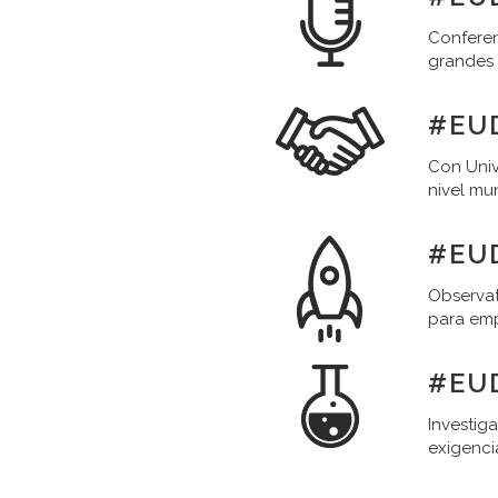
Conferen
grandes
#EU
Con Univ
nivel mu
#EU
Observat
para em
#EU
Investig
exigenci