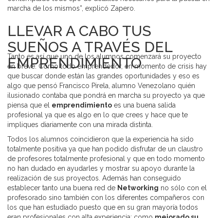
marcha de los mismos”, explicó Zapero.
LLEVAR A CABO TUS
SUEÑOS A TRAVÉS DEL
Tanto es así que uno de los alumnos comenzará su proyecto
EMPRENDIMIENTO
en breve. Como todo emprendedor, en momento de crisis hay
que buscar donde están las grandes oportunidades y eso es
algo que pensó Francisco Pirela, alumno Venezolano quién
ilusionado contaba que pondrá en marcha su proyecto ya que
piensa que el
emprendimiento
es una buena salida
profesional ya que es algo en lo que crees y hace que te
impliques diariamente con una mirada distinta.
Todos los alumnos coincidieron que la experiencia ha sido
totalmente positiva ya que han podido disfrutar de un claustro
de profesores totalmente profesional y que en todo momento
no han dudado en ayudarles y mostrar su apoyo durante la
realización de sus proyectos. Además han conseguido
establecer tanto una buena red de
Networking
no sólo con el
profesorado sino también con los diferentes compañeros con
los que han estudiado puesto que en su gran mayoría todos
eran profesionales con alta experiencia; como
mejorado su