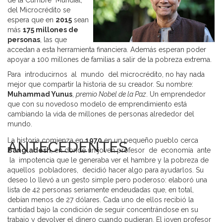
de la Cumbre Mundial,
del Microcrédito se
espera que en
2015
sean
más
175 millones de
personas
, las que
accedan a esta herramienta financiera. Además esperan poder
apoyar a 100 millones de familias a salir de la pobreza extrema.
Para introducirnos al mundo del microcrédito, no hay nada
mejor que compartir la historia de su creador. Su nombre:
Muhammad Yunus
,
premio Nobel de la Paz
. Un emprendedor
que con su novedoso modelo de emprendimiento está
cambiando la vida de millones de personas alrededor del
mundo.
La historia comienza en
1970
en un pequeño pueblo cerca
ANTECEDENTES
Bangladesh
, en donde un joven profesor de economía ante
la impotencia que le generaba ver el hambre y la pobreza de
aquellos pobladores, decidió hacer algo para ayudarlos. Su
deseo lo llevó a un gesto simple pero poderoso: elaboró una
lista de 42 personas seriamente endeudadas que, en total,
debían menos de 27 dólares. Cada uno de ellos recibió la
cantidad bajo la condición de seguir concentrándose en su
trabajo y devolver el dinero cuando pudieran. El joven profesor