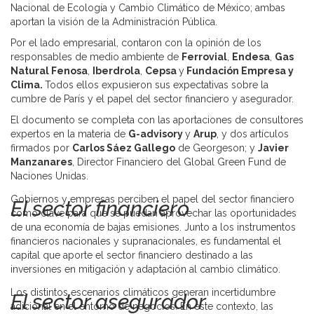
Nacional de Ecología y Cambio Climático de México; ambas
aportan la visión de la Administración Pública.
Por el lado empresarial, contaron con la opinión de los
responsables de medio ambiente de
Ferrovial
,
Endesa
,
Gas
Natural Fenosa
,
Iberdrola
,
Cepsa
y
Fundación Empresa y
Clima.
Todos ellos expusieron sus expectativas sobre la
cumbre de París y el papel del sector financiero y asegurador.
El documento se completa con las aportaciones de consultores
expertos en la materia de
G-advisory
y
Arup
, y dos artículos
firmados por
Carlos Sáez Gallego
de Georgeson; y
Javier
Manzanares
, Director Financiero del Global Green Fund de
Naciones Unidas.
Gobiernos y empresas perciben el papel del sector financiero
El sector financiero
como clave para que se puedan aprovechar las oportunidades
de una economía de bajas emisiones. Junto a los instrumentos
financieros nacionales y supranacionales, es fundamental el
capital que aporte el sector financiero destinado a las
inversiones en mitigación y adaptación al cambio climático.
Los distintos escenarios climáticos generan incertidumbre
El sector asegurador
adicional en el entorno de negocios. En este contexto, las