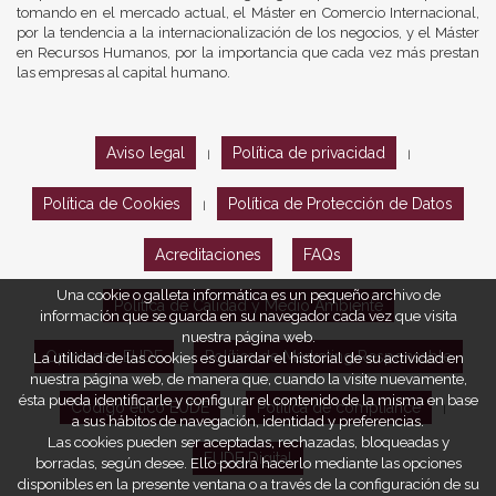
tomando en el mercado actual, el Máster en Comercio Internacional,
por la tendencia a la internacionalización de los negocios, y el Máster
en Recursos Humanos, por la importancia que cada vez más prestan
las empresas al capital humano.
Aviso legal
Política de privacidad
|
|
Política de Cookies
Política de Protección de Datos
|
Acreditaciones
FAQs
Una cookie o galleta informática es un pequeño archivo de
Política de Calidad y Medio Ambiente
información que se guarda en su navegador cada vez que visita
nuestra página web.
Opiniones EUDE
Política de Marketing Responsable
La utilidad de las cookies es guardar el historial de su actividad en
nuestra página web, de manera que, cuando la visite nuevamente,
ésta pueda identificarle y configurar el contenido de la misma en base
Código ético EUDE
Política de compliance
|
|
a sus hábitos de navegación, identidad y preferencias.
Las cookies pueden ser aceptadas, rechazadas, bloqueadas y
EUDE Digital
borradas, según desee. Ello podrá hacerlo mediante las opciones
disponibles en la presente ventana o a través de la configuración de su