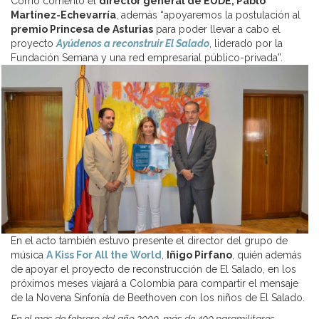
Como comentó el
director general de EUDE, Pablo
Martínez-Echevarría
, además “apoyaremos la postulación al
premio Princesa de Asturias
para poder llevar a cabo el
proyecto
Ayúdenos a reconstruir El Salado
, liderado por la
Fundación Semana y una red empresarial público-privada”.
En el acto también estuvo presente el director del grupo de
música
A Kiss For All the World
,
Iñigo Pirfano
, quién además
de apoyar el proyecto de reconstrucción de El Salado, en los
próximos meses viajará a Colombia para compartir el mensaje
de la Novena Sinfonía de Beethoven con los niños de El Salado.