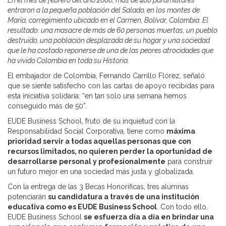
En el mes de febrero del año 2000, más de 400 paramilitares
entraron a la pequeña población del Salado, en los montes de
María, corregimiento ubicado en el Carmen, Bolívar, Colombia. El
resultado: una masacre de más de 60 personas muertas, un pueblo
destruido, una población desplazada de su hogar y una sociedad
que le ha costado reponerse de una de las peores atrocidades que
ha vivido Colombia en toda su Historia.
El embajador de Colombia, Fernando Carrillo Flórez, señaló
que se siente satisfecho con las cartas de apoyo recibidas para
esta iniciativa solidaria: “en tan solo una semana hemos
conseguido más de 50”.
EUDE Business School, fruto de su inquietud con la
Responsabilidad Social Corporativa, tiene como
máxima
prioridad servir a todas aquellas personas que con
recursos limitados, no quieren perder la oportunidad de
desarrollarse personal y profesionalmente
para construir
un futuro mejor en una sociedad más justa y globalizada.
Con la entrega de las 3 Becas Honoríficas, tres alumnas
potenciarán
su candidatura a través de una institución
educativa como es EUDE Business School
. Con todo ello,
EUDE Business School
se esfuerza día a día en brindar una