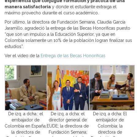
experiencia que conjugue formación y práctica de una
manera satisfactoria
y donde el estudiante extraiga el
máximo provecho durante el curso académico.
Por último, la directora de Fundación Semana, Claudia García
Jaramillo, agradeció la entrega de las Becas Honoríficas puesto
“que son un impulso a la Educación Superior, ya que en
Colombia solamente un 10% de la población logran finalizar sus
estudios”.
Ver el vídeo de la
Entrega de las Becas Honoríficas
De izq. a dcha.: el
De izq. a dcha: el
De izq. a dcha: El
embajador de
director general de
embajador de
Colombia en España;
EUDE; la directora de
Colombia; la
la directora de
Fundación Semana;
directora de