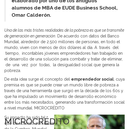
elaborado por uno de los antiguos
alumnos de MBA de EUDE Business School,
Omar Calderón.
Una de las más tristes realidades de la pobreza es que se transmite
de generación en generación.
De acuerdo con datos del Banco
Mundial, alrededor de 2.500 millones de personas, en todo el
mundo, viven con menos de dos dólares al día. A través del
tiempo, incontables jóvenes emprendedores han trabajado en
el desarrollo de una solución para combatir y tratar de eliminar,
de una vez por todas, la desigualdad social que genera la
pobreza.
De esta idea surge el concepto del
emprendedor social
, cuya
premisa es que se puede crear un mundo libre de pobreza a
través de una herramienta que surgió en la década de los 60s y
que ha impulsado un movimiento de desarrollo económico
entre los más necesitados, generando una transformación social
a nivel mundial. MICROCRÉDITO
Su impacto ha sido tal,
MICROCRÉDITO
que de acuerdo con datos