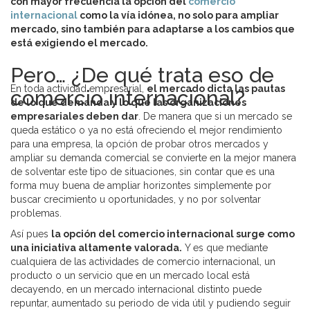
con mayor frecuencia la opción del
comercio
internacional
como la vía idónea, no solo para ampliar
mercado, sino también para adaptarse a los cambios que
está exigiendo el mercado.
Pero… ¿De qué trata eso de
En toda actividad empresarial,
el mercado dicta las pautas
comercio internacional?
de lo que demanda y lo que las organizaciones
empresariales deben dar
. De manera que si un mercado se
queda estático o ya no está ofreciendo el mejor rendimiento
para una empresa, la opción de probar otros mercados y
ampliar su demanda comercial se convierte en la mejor manera
de solventar este tipo de situaciones, sin contar que es una
forma muy buena de ampliar horizontes simplemente por
buscar crecimiento u oportunidades, y no por solventar
problemas.
Así pues
la opción del comercio internacional surge como
una iniciativa altamente valorada.
Y es que mediante
cualquiera de las actividades de comercio internacional, un
producto o un servicio que en un mercado local está
decayendo, en un mercado internacional distinto puede
repuntar, aumentado su periodo de vida útil y pudiendo seguir