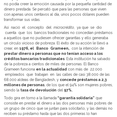
no podía creer la emoción causada por la pequeña cantidad de
dinero prestada. Se percató que para las personas que viven
con apenas unos centavos al día, unos pocos dólares pueden
transformar sus vidas.
Así nació el concepto del
microcrédito
, ya que se dio
cuenta que los bancos tradicionales no concedían préstamos
a aquellos que no pudiesen ofrecer garantías y ello generaba
un círculo vicioso de pobreza. El éxito de su acción le llevó a
crear, en
1976, el Banco Grameen,
con la intención de
prestar dinero a personas que no tenían acceso a los
créditos bancarios tradicionales
. Esta institución ha salvado
de la pobreza a cientos de miles de personas. El Banco
Grameen funciona
en la actualidad
con más de 22.000
empleados que trabajan en las calles de casi 38.000 de las
68.000 aldeas de Bangladesh, y
concede préstamos a 2,3
millones de personas
, de los que el 94% son mujeres pobres,
siendo la
tasa de devolución
del
97%.
Todo gira en torno a la llamada
“garantía solidaria”
que
consiste en prestar el dinero a las dos personas más pobres de
un grupo de cinco que se juntan para solicitarlo, y las demás no
reciben su préstamo hasta que las dos primeras lo han