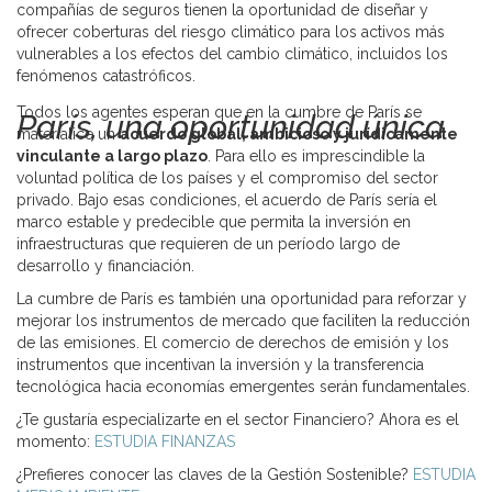
compañías de seguros tienen la oportunidad de diseñar y
ofrecer coberturas del riesgo climático para los activos más
vulnerables a los efectos del cambio climático, incluidos los
fenómenos catastróficos.
Todos los agentes esperan que en la cumbre de París se
París, una oportunidad única
materialice un
acuerdo global, ambicioso y jurídicamente
vinculante a largo plazo
. Para ello es imprescindible la
voluntad política de los países y el compromiso del sector
privado. Bajo esas condiciones, el acuerdo de París sería el
marco estable y predecible que permita la inversión en
infraestructuras que requieren de un período largo de
desarrollo y financiación.
La cumbre de París es también una oportunidad para reforzar y
mejorar los instrumentos de mercado que faciliten la reducción
de las emisiones. El comercio de derechos de emisión y los
instrumentos que incentivan la inversión y la transferencia
tecnológica hacia economías emergentes serán fundamentales.
¿Te gustaría especializarte en el sector Financiero? Ahora es el
momento:
ESTUDIA FINANZAS
¿Prefieres conocer las claves de la Gestión Sostenible?
ESTUDIA