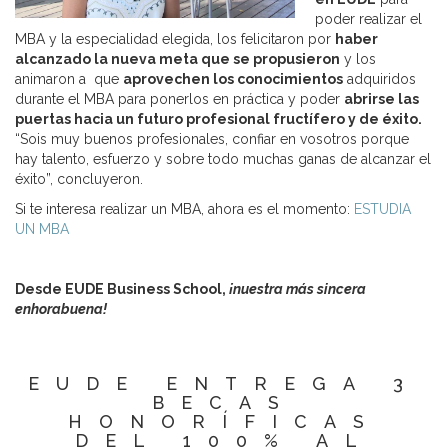
poder realizar el
MBA y la especialidad elegida, los felicitaron por
haber
alcanzado la nueva meta que se propusieron
y los
animaron a que
aprovechen los conocimientos
adquiridos
durante el MBA para ponerlos en práctica y poder
abrirse las
puertas hacia un futuro profesional fructífero y de éxito.
“Sois muy buenos profesionales, confiar en vosotros porque
hay talento, esfuerzo y sobre todo muchas ganas de alcanzar el
éxito”, concluyeron.
Si te interesa realizar un MBA, ahora es el momento:
ESTUDIA
UN MBA
Desde EUDE Business School,
¡nuestra más sincera
enhorabuena!
EUDE ENTREGA 3
BECAS
HONORÍFICAS
DEL 100% AL