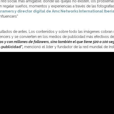
 red social más amigable, donde las quejas no existen, los problemas d
n regalar sueños, momentos y experiencias a través de las fotografía
ramers y director digital de Amc Networks International Iberi
nfluencers”
esultados de antes. Los contenidos y sobre todo las imágenes cobran 
encers y se convierten en los medios de publicidad más efectivos de
os y con millones de followers, sino también el que tiene 500 o 100 se
 publicidad”,
mencionó el líder y fundador de la red mundial de Ins