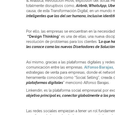
& Analítica, Revolución Móvil, explosión del Social
totalmente disruptivos como,
Airbnb, WhatsApp, Uber,
causa, de esta Transformación Digital, en un mundo m
inteligentes que las del ser humano, inclusive identi
Por ello, las empresas se encuentran en la necesida
“Design Thinking
” es una de ellas, una nueva disc
resolución de problemas para los clientes
“
Lo que ha
les conoce como los nuevos Diseñadores de Solución
Así mismo, gracias a las plataformas digitales y re
comunicación entre las empresas.
Alfonso Barajas,
estrategias de venta para empresas, donde el network
herramienta conocida como “Social Selling”, creada 
plataformas digitales
” mencionó Alfonso Barajas.
Linkendin, es la plataforma social empresarial por ex
objetivo principal es, conectar globalmente a los p
Las redes sociales empiezan a tener un rol fundament