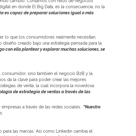
tremendo cambio. Contamos con retos de negocios
gital en donde El Big Data, es la consecuencia, no la
ía es capaz de preparar soluciones igual o más
cer lo que los consumidores realmente necesitan,
no diseño creado bajo una estrategia pensada para la
go con ello plantear y explorar muchas soluciones, se
l consumidor, sino también el negocio B2B y la
nos da la clave para poder crear las mejores
rategias de venta, la cual incorpora la novedosa
ogía de estrategia de ventas a través de las
 y empresas a través de las redes sociales.
“Nuestro
s.
do para las marcas. Así como Linkedin cambia el