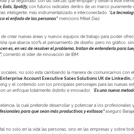
 Media y la Seguridad, son las fuerzas que empujan y llevan a este 
 Eats, Spotify,
con futuros radicales dentro de un marco puramente di
ás inteligente, más instrumentalizado e interconectado. “
La tecnolog
fica el enfado de las personas
”
mencionó Mikel Diaz
d de crear nuevas áreas y nuevos equipos de trabajo para poder ofre
iplina que abarca 100% el pensamiento de diseño, pero no gráfico, si
cen es, en vez de resolver el problema, tratan de entenderlo para lue
”,
comentó el líder de innovación de IBM.
des sociales, no solo esta cambiando la manera de comunicarnos con e
Enterprise Account Executive Sales Solutions UK de Linkedin,
ing y el contenido son los principales personajes para las nuevas est
con un enfoque totalmente distinto e innovador,
“
E
s
una nueva metodol
celencia, la cual pretende desarrollar y potenciar a los profesionales
rofesionales para que sean más productivos y exitosos”
aseguró Baraja
al no solo en la vida las personas, sino en las empresas y sobre to