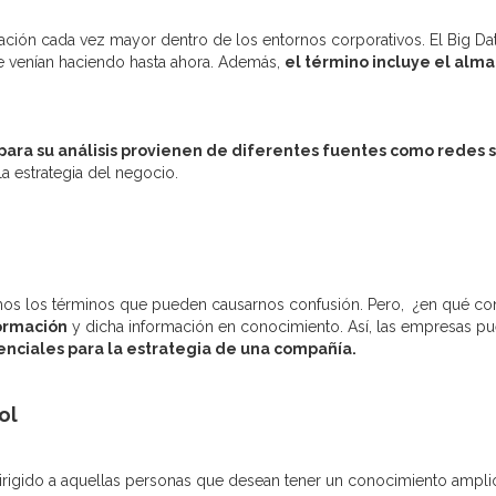
ación cada vez mayor dentro de los entornos corporativos. El Big Data
are venían haciendo hasta ahora. Además,
el término incluye el alm
para su análisis provienen de diferentes fuentes como redes 
a estrategia del negocio.
muchos los términos que pueden causarnos confusión. Pero, ¿en qué co
formación
y dicha información en conocimiento. Así, las empresas pu
senciales para la estrategia de una compañía.
ol
irigido a aquellas personas que desean tener un conocimiento amplio