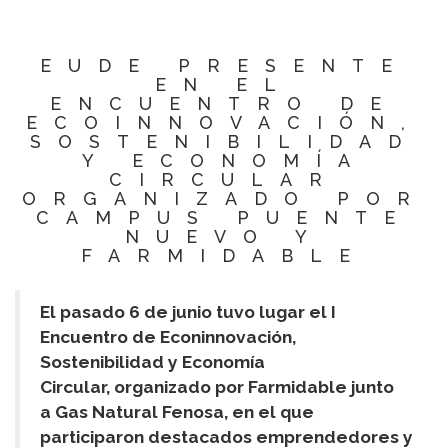
EUDE PRESENTE
EN EL
ENCUENTRO DE
ECOINNOVACIÓN,
SOSTENIBILIDAD
Y ECONOMÍA
CIRCULAR
ORGANIZADO POR
CAMPUS PUENTE
NUEVO Y
FARMIDABLE
El pasado 6 de junio tuvo lugar el I
Encuentro de Econinnovación,
Sostenibilidad y Economía
Circular, organizado por Farmidable junto
a Gas Natural Fenosa, en el que
participaron destacados emprendedores y