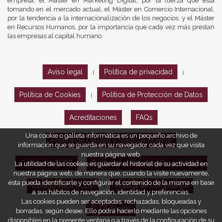
empresa, el Máster en Marketing Digital, por la fuerza que está
tomando en el mercado actual, el Máster en Comercio Internacional,
por la tendencia a la internacionalización de los negocios, y el Máster
en Recursos Humanos, por la importancia que cada vez más prestan
las empresas al capital humano.
Aviso legal
Política de privacidad
|
|
Política de Cookies
Política de Protección de Datos
|
Acreditaciones
FAQs
Una cookie o galleta informática es un pequeño archivo de
Política de Calidad y Medio Ambiente
información que se guarda en su navegador cada vez que visita
nuestra página web.
Opiniones EUDE
Política de Marketing Responsable
La utilidad de las cookies es guardar el historial de su actividad en
nuestra página web, de manera que, cuando la visite nuevamente,
ésta pueda identificarle y configurar el contenido de la misma en base
Código ético EUDE
Política de compliance
|
|
a sus hábitos de navegación, identidad y preferencias.
Las cookies pueden ser aceptadas, rechazadas, bloqueadas y
EUDE Digital
borradas, según desee. Ello podrá hacerlo mediante las opciones
disponibles en la presente ventana o a través de la configuración de su