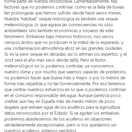
forma parte de nuestra idiosincrasia. Lamentablemente, hay
factores que no podemos controlar, como es la falta de lluvias
tan prolongada que hemos sufrido desde hace varios meses.
Nuestra “habitual” sequía hidrológica es también una sequía
meteorológica, lo que agrava las consecuencias no solo
ambientales sino también económicas y sociales de este
fenómeno. Embalses bajo mínimos históricos, ríos secos,
campos áridos que no producen ni la mitad de lo esperado, y
una contaminación atmosférica atroz en las grandes ciudades.
Sí, es la peor sequía en décadas, así lo afirman los expertos, y el
2017 será el año más seco desde 1965. Pero el factor
meteorológico no lo podemos controlar, ya conocemos
nuestro clima y por mucho que seamos capaces de predecirlo,
no podemos hacer que llueva más y mejor, o por lo menos de
forma más repartida y no tan torrencialmente. Por eso tenemos
que centrar nuestros esfuerzos en lo que sí podemos controlar:
en el consumo responsable del agua. Aunque parezca poco
creíble, aún hay en España más de medio millón de pozo
ilegales que extraen agua de los acuíferos para la agricultura,
datos reconocidos por el Estado. Si se agotan los embalses,
podremos abastecernos de los acuíferos en situaciones
verdaderamente excepcionales, pero si nos quedamos sin
nuestros acuíferos, estamos perdidos.