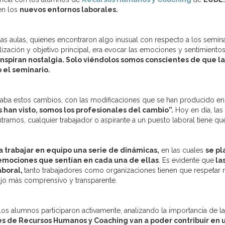
en los
nuevos entornos laborales.
s aulas, quienes encontraron algo inusual con respecto a los seminar
lización y objetivo principal, era evocar las emociones y sentimiento
inspiran nostalgia. Solo viéndolos somos conscientes de que l
 el seminario.
raba estos cambios, con las modificaciones que se han producido en 
han visto, somos los profesionales del cambio”.
Hoy en día, las
ramos, cualquier trabajador o aspirante a un puesto laboral tiene que
a trabajar en equipo una serie de dinámicas,
en las cuales
se pl
s emociones que sentían en cada una de ellas
. Es evidente que
la
aboral,
tanto trabajadores como organizaciones tienen que respetar n
ajo más comprensivo y transparente.
los alumnos participaron activamente, analizando la importancia de la
es de Recursos Humanos y Coaching van a poder contribuir en