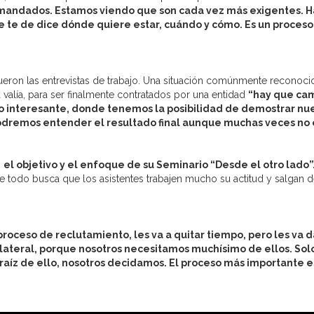
demandados. Estamos viendo que son cada vez más exigentes. 
e te de dice dónde quiere estar, cuándo y cómo. Es un proceso
ueron las entrevistas de trabajo. Una situación comúnmente reconocid
valía, para ser finalmente contratados por una entidad
“h
ay que cam
o interesante, donde tenemos la posibilidad de demostrar nu
 podremos entender el resultado final aunque muchas veces no
ó
el objetivo y el enfoque de su Seminario “Desde el otro lado”
re todo busca que los asistentes trabajen mucho su actitud y salgan 
roceso de reclutamiento, les va a quitar tiempo, pero les va 
bilateral, porque nosotros necesitamos muchísimo de ellos. So
 a raíz de ello, nosotros decidamos. El proceso más importante e