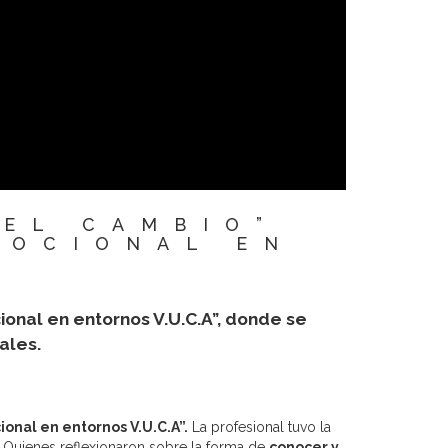
EL CAMBIO”
MOCIONAL EN
onal en entornos V.U.C.A”, donde se
rales.
onal en entornos V.U.C.A”.
La profesional tuvo la
.
Quienes reflexionaron sobre la forma de
conocer y