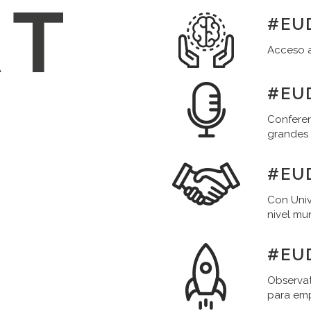
#EUD
Acceso a
#EUD
Conferen
grandes
#EU
Con Univ
nivel mu
#EU
Observat
para em