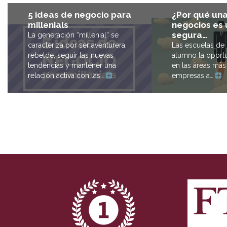
¿Por qué un
5 ideas de negocio para
negocios es
millenials
segura…
La generación “millenial” se
Las escuelas de 
caracteriza por ser aventurera,
alumno la oport
rebelde, seguir las nuevas
en las áreas má
tendencias y mantener una
empresas a…
relación activa con las…