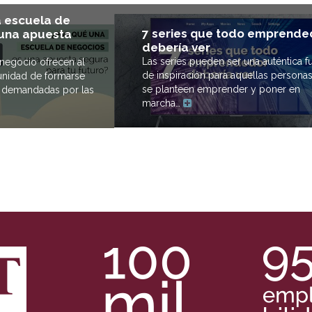
a escuela de
7 series que todo emprende
 una apuesta
debería ver
Las series pueden ser una auténtica f
negocio ofrecen al
de inspiración para aquellas persona
unidad de formarse
se planteen emprender y poner en
s demandadas por las
marcha…