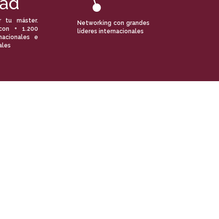
r tu máster.
Networking con grandes
con + 1.200
líderes internacionales
nacionales e
ales