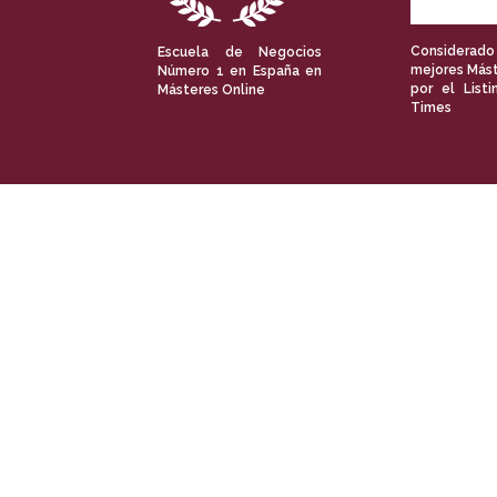
Considerado
Escuela de Negocios
mejores Mást
Número 1 en España en
por el Listi
Másteres Online
Times