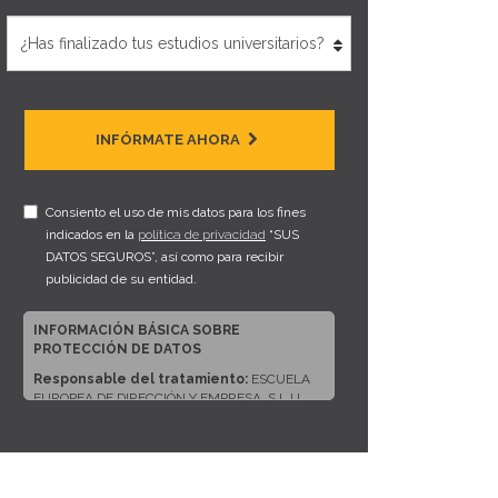
INFÓRMATE AHORA
Consiento el uso de mis datos para los fines
indicados en la
política de privacidad
“SUS
DATOS SEGUROS”, así como para recibir
publicidad de su entidad.
INFORMACIÓN BÁSICA SOBRE
PROTECCIÓN DE DATOS
Responsable del tratamiento:
ESCUELA
EUROPEA DE DIRECCIÓN Y EMPRESA, S.L.U.
Dirección del responsable:
CALLE ARTURO
SORIA, 245, CP 28033, MADRID (Madrid)
Finalidad:
Sus datos serán usados para poder
atender sus solicitudes y prestarle nuestros