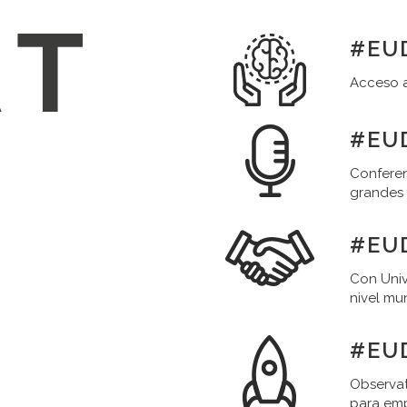
#EUD
Acceso a
#EUD
Conferen
grandes
#EU
Con Univ
nivel mu
#EU
Observat
para em