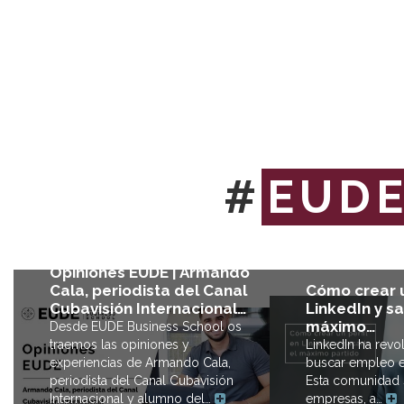
#
EUD
Opiniones EUDE | Armando
Cómo crear u
Cala, periodista del Canal
LinkedIn y sa
Cubavisión Internacional…
máximo…
Desde EUDE Business School os
LinkedIn ha revo
traemos las opiniones y
buscar empleo e
experiencias de Armando Cala,
Esta comunidad s
periodista del Canal Cubavisión
empresas, a…
Internacional y alumno del…