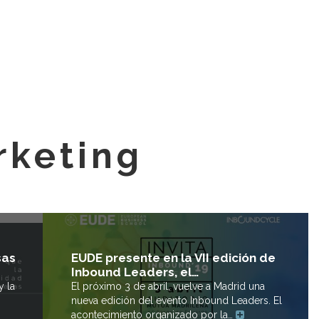
rketing
EUDE presente en la VII edición de
sas
Inbound Leaders, el…
El próximo 3 de abril, vuelve a Madrid una
y la
nueva edición del evento Inbound Leaders. El
acontecimiento organizado por la…