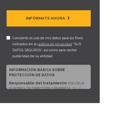
INFÓRMATE AHORA
Consiento el uso de mis datos para los fines
indicados en la
política de privacidad
“SUS
DATOS SEGUROS”, así como para recibir
publicidad de su entidad.
INFORMACIÓN BÁSICA SOBRE
PROTECCIÓN DE DATOS
Responsable del tratamiento:
ESCUELA
EUROPEA DE DIRECCIÓN Y EMPRESA, S.L.U.
Dirección del responsable:
CALLE ARTURO
SORIA, 245, CP 28033, MADRID (Madrid)
Finalidad:
Sus datos serán usados para poder
atender sus solicitudes y prestarle nuestros
servicios.
Publicidad:
Solo le enviaremos publicidad con
su autorización previa, que podrá facilitarnos