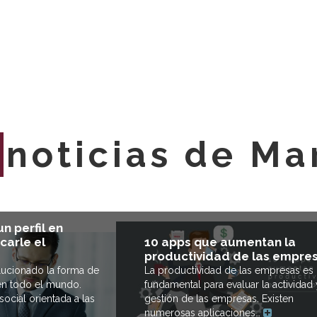
E
noticias de Ma
n perfil en
10 apps que aumentan la
carle el
productividad de las empre
La productividad de las empresas es
lucionado la forma de
fundamental para evaluar la actividad 
n todo el mundo.
gestión de las empresas. Existen
ocial orientada a las
numerosas aplicaciones…