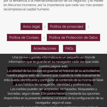
por la tendencia a la internacionalización de los negocios, y el Máster
en Recursos Humanos, por la importancia que cada vez más prestan
las empresas al capital humano.
Aviso legal
Política de privacidad
|
|
Política de Cookies
Política de Protección de Datos
|
Acreditaciones
FAQs
Una cookie o galleta informática es un pequeño archivo de
Política de Calidad y Medio Ambiente
información que se guarda en su navegador cada vez que visita
nuestra página web.
Opiniones EUDE
Política de Marketing Responsable
La utilidad de las cookies es guardar el historial de su actividad en
nuestra página web, de manera que, cuando la visite nuevamente,
ésta pueda identificarle y configurar el contenido de la misma en base
Código ético EUDE
Política de compliance
|
|
a sus hábitos de navegación, identidad y preferencias.
Las cookies pueden ser aceptadas, rechazadas, bloqueadas y
EUDE Digital
borradas, según desee. Ello podrá hacerlo mediante las opciones
disponibles en la presente ventana o a través de la configuración de su
navegador, según el caso.