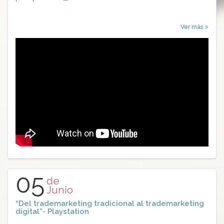
Ver más
05
de
Junio
“Del trademarketing tradicional al trademarketing
digital”- Playstation