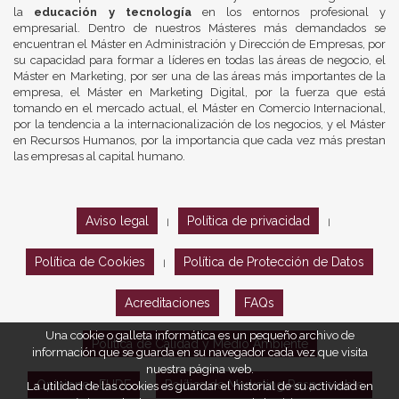
la
educación y tecnología
en los entornos profesional y
empresarial. Dentro de nuestros Másteres más demandados se
encuentran el Máster en Administración y Dirección de Empresas, por
su capacidad para formar a líderes en todas las áreas de negocio, el
Máster en Marketing, por ser una de las áreas más importantes de la
empresa, el Máster en Marketing Digital, por la fuerza que está
tomando en el mercado actual, el Máster en Comercio Internacional,
por la tendencia a la internacionalización de los negocios, y el Máster
en Recursos Humanos, por la importancia que cada vez más prestan
las empresas al capital humano.
Aviso legal
Política de privacidad
|
|
Política de Cookies
Política de Protección de Datos
|
Acreditaciones
FAQs
Una cookie o galleta informática es un pequeño archivo de
Política de Calidad y Medio Ambiente
información que se guarda en su navegador cada vez que visita
nuestra página web.
Opiniones EUDE
Política de Marketing Responsable
La utilidad de las cookies es guardar el historial de su actividad en