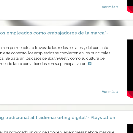
Ver más
 Los empleados como embajadores de la marca”-
 son permeables a través de las redes sociales y del contacto
En este contexto, los empleados se convierten en los principales
a. Se tratarán los casos de SouthWest y cómo su cultura de
rmeado tanto convirtiéndose en su principal valor…
Ver más
g tradicional al trademarketing digital”- Playstation
tal ha provocado un giro de 360º en las empresas; ahora más que