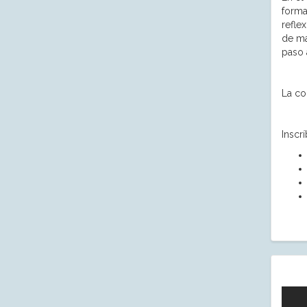
forma
refle
de ma
paso 
La co
Inscr