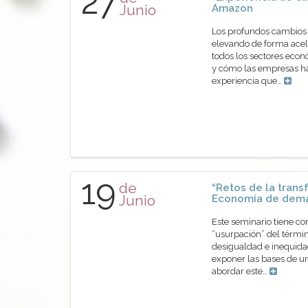
27
Junio
Amazon
Los profundos cambios 
elevando de forma acel
todos los sectores econ
y cómo las empresas ha
experiencia que…
19
de
“Retos de la trans
Junio
Economía de dem
Este seminario tiene co
“usurpación” del térmi
desigualdad e inequidad
exponer las bases de u
abordar este…