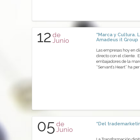
12
de
“Marca y Cultura.
Junio
Amadeus it Group
Las empresas hoy en día
directo con el cliente. 
embajadores de la marc
“Servant’s Heart” ha pe
05
de
“Del trademarketin
Junio
La Transformación digi