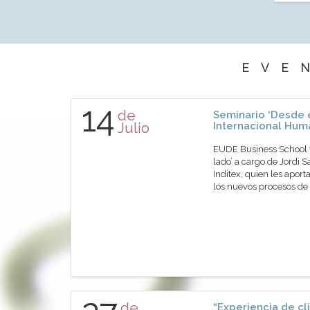
EVE
14
de
Seminario ‘Desde e
Julio
Internacional Hum
EUDE Business School ti
lado’ a cargo de Jordi
Inditex, quien les aport
los nuevos procesos de
de
“Experiencia de cli