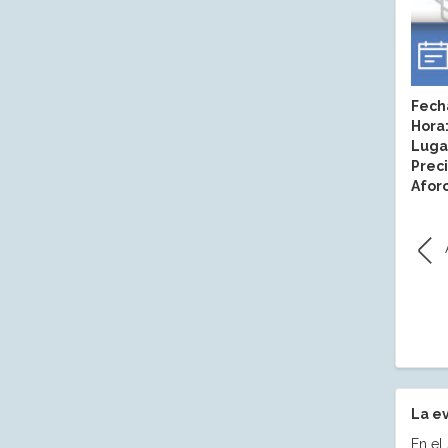
Fech
Hora
Luga
Preci
Aforo
La e
En el