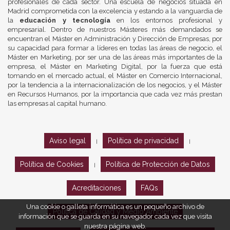
profesionales de cada sector. Una escuela de negocios situada en
Madrid comprometida con la excelencia y estando a la vanguardia de
la
educación y tecnología
en los entornos profesional y
empresarial. Dentro de nuestros Másteres más demandados se
encuentran el Máster en Administración y Dirección de Empresas, por
su capacidad para formar a líderes en todas las áreas de negocio, el
Máster en Marketing, por ser una de las áreas más importantes de la
empresa, el Máster en Marketing Digital, por la fuerza que está
tomando en el mercado actual, el Máster en Comercio Internacional,
por la tendencia a la internacionalización de los negocios, y el Máster
en Recursos Humanos, por la importancia que cada vez más prestan
las empresas al capital humano.
Aviso legal
Política de privacidad
|
|
Política de Cookies
Política de Protección de Datos
|
Acreditaciones
FAQs
Una cookie o galleta informática es un pequeño archivo de
Política de Calidad y Medio Ambiente
información que se guarda en su navegador cada vez que visita
nuestra página web.