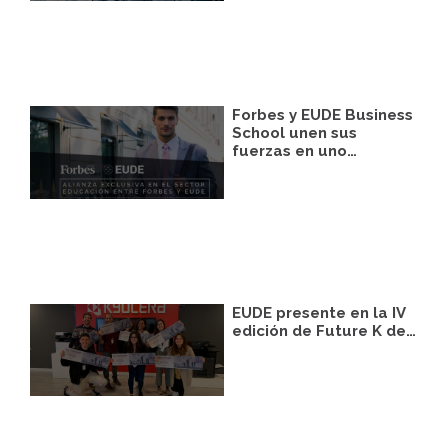
podrá facilitarnos mediante la casilla
correspondiente establecida al efecto.
Destinatarios:
Con carácter general, sólo el
personal de nuestra entidad que esté
debidamente autorizado podrá tener
conocimiento de la información que le
Forbes y EUDE Business
pedimos.
School unen sus
fuerzas en uno…
Derechos:
Tiene derecho a saber qué
información tenemos sobre usted, corregirla
y eliminarla, tal y como se explica en la
información adicional disponible en nuestra
página web.
Información adicional:
Más información
en el apartado “SUS DATOS SEGUROS” de
nuestra página web.
EUDE presente en la IV
edición de Future K de…