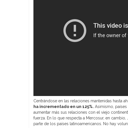
Centrándose en las relaciones mantenidas hasta ah
ha incrementado en un 125%.
Asimismo, países
aumentar más sus relaciones con el viejo contine
fuerza. En lo que respecta a Mercosur, en cambio, J
parte de los países latinoamericanos. No hay volunt