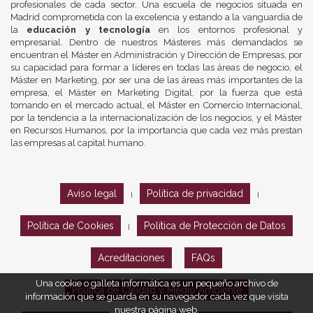
profesionales de cada sector. Una escuela de negocios situada en
Madrid comprometida con la excelencia y estando a la vanguardia de
la
educación y tecnología
en los entornos profesional y
empresarial. Dentro de nuestros Másteres más demandados se
encuentran el Máster en Administración y Dirección de Empresas, por
su capacidad para formar a líderes en todas las áreas de negocio, el
Máster en Marketing, por ser una de las áreas más importantes de la
empresa, el Máster en Marketing Digital, por la fuerza que está
tomando en el mercado actual, el Máster en Comercio Internacional,
por la tendencia a la internacionalización de los negocios, y el Máster
en Recursos Humanos, por la importancia que cada vez más prestan
las empresas al capital humano.
Aviso legal
Política de privacidad
|
|
Política de Cookies
Política de Protección de Datos
|
Acreditaciones
FAQs
Una cookie o galleta informática es un pequeño archivo de
Política de Calidad y Medio Ambiente
información que se guarda en su navegador cada vez que visita
nuestra página web.