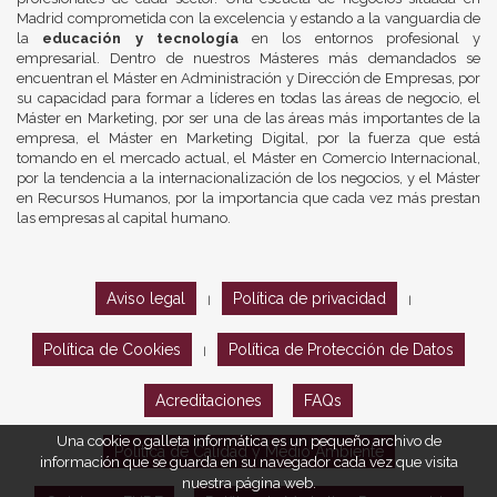
Madrid comprometida con la excelencia y estando a la vanguardia de
la
educación y tecnología
en los entornos profesional y
empresarial. Dentro de nuestros Másteres más demandados se
encuentran el Máster en Administración y Dirección de Empresas, por
su capacidad para formar a líderes en todas las áreas de negocio, el
Máster en Marketing, por ser una de las áreas más importantes de la
empresa, el Máster en Marketing Digital, por la fuerza que está
tomando en el mercado actual, el Máster en Comercio Internacional,
por la tendencia a la internacionalización de los negocios, y el Máster
en Recursos Humanos, por la importancia que cada vez más prestan
las empresas al capital humano.
Aviso legal
Política de privacidad
|
|
Política de Cookies
Política de Protección de Datos
|
Acreditaciones
FAQs
Una cookie o galleta informática es un pequeño archivo de
Política de Calidad y Medio Ambiente
información que se guarda en su navegador cada vez que visita
nuestra página web.