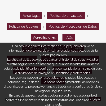
Aviso legal
Política de privacidad
|
|
Política de Cookies
Política de Protección de Datos
|
Acreditaciones
FAQs
Una cookie o galleta informática es un pequeño archivo de
Política de Calidad y Medio Ambiente
información que se guarda en su navegador cada vez que visita
nuestra página web.
Opiniones EUDE
Política de Marketing Responsable
La utilidad de las cookies es guardar el historial de su actividad en
nuestra página web, de manera que, cuando la visite nuevamente,
ésta pueda identificarle y configurar el contenido de la misma en base
Código ético EUDE
Política de compliance
|
|
a sus hábitos de navegación, identidad y preferencias.
Las cookies pueden ser aceptadas, rechazadas, bloqueadas y
EUDE Digital
borradas, según desee. Ello podrá hacerlo mediante las opciones
disponibles en la presente ventana o a través de la configuración de su
navegador, según el caso.
En caso de que rechace las cookies no podremos asegurarle el
eude.es
#WEARE
EUDE
correcto funcionamiento de las distintas funcionalidades de nuestra
página web.