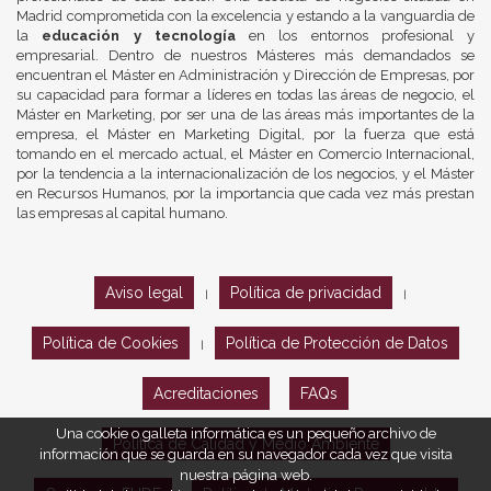
Madrid comprometida con la excelencia y estando a la vanguardia de
la
educación y tecnología
en los entornos profesional y
empresarial. Dentro de nuestros Másteres más demandados se
encuentran el Máster en Administración y Dirección de Empresas, por
su capacidad para formar a líderes en todas las áreas de negocio, el
Máster en Marketing, por ser una de las áreas más importantes de la
empresa, el Máster en Marketing Digital, por la fuerza que está
tomando en el mercado actual, el Máster en Comercio Internacional,
por la tendencia a la internacionalización de los negocios, y el Máster
en Recursos Humanos, por la importancia que cada vez más prestan
las empresas al capital humano.
Aviso legal
Política de privacidad
|
|
Política de Cookies
Política de Protección de Datos
|
Acreditaciones
FAQs
Una cookie o galleta informática es un pequeño archivo de
Política de Calidad y Medio Ambiente
información que se guarda en su navegador cada vez que visita
nuestra página web.