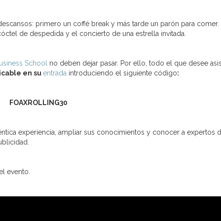
s descansos: primero un coffé break y más tarde un parón para comer.
cóctel de despedida y el concierto de una estrella invitada.
usiness School
no deben dejar pasar. Por ello, todo el que desee asis
icable en su
entrada
introduciendo el siguiente código
:
FOAXROLLING30
auténtica experiencia, ampliar sus conocimientos y conocer a expertos 
ublicidad.
l evento.